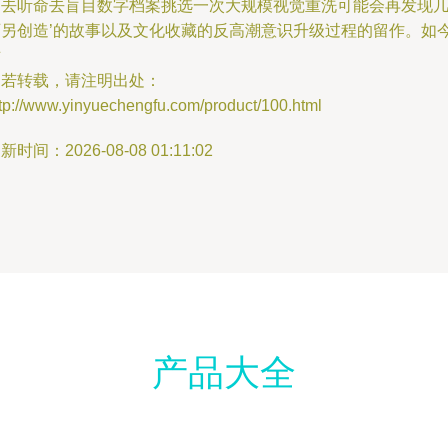
不去听命去盲目数字档案挑选一次大规模视觉重洗可能会再发现
百另创造’的故事以及文化收藏的反高潮意识升级过程的留作。如
对
如若转载，请注明出处：
tp://www.yinyuechengfu.com/product/100.html
新时间：2026-08-08 01:11:02
产品大全