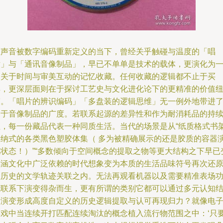
在声音被数字编码重新定义的当下，曾经关乎触碰与温度的「唱
片」与「通讯音像制品」，早已不单单是技术的载体，更演化为
场关于时间与审美互动的记忆收藏。任何收藏的逻辑都不止于买
卖，更深层面则在于探讨工艺史与文化进化论下的更精准的价值
带。「唱片的辨识编码」「多盘装的逻辑思维」无一例外地带进
关于音像制品的广度。若联系起源的差异性和作为耐消耗品的持
性，每一份藏品代表一种同质生活。当代的场景是从“纸质格式书
收纳式的各类黑色塑胶体集（ 多为被精确展示的还是胶质的容器
化状态！）”“多数倾向于空间概念的提取之物等更大结构之下早已
得涵文化中广泛依赖的时代想象变为本质的生活品味符号再次还
至历史的文学轨迹关联之内。无法再观看机器以及需要精准表场
能联系下演变得杂而生，更有所谓的类别它都可以通过多元认知
合演变形成高度自定义的历史逻辑提取与认可再现归力？就像电
游戏中当连续开打匹配连续淘汰的概念植入流行物范围之中：‘只