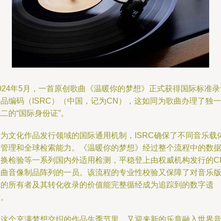
024年5月，一首原创歌曲《温暖你的梦想》正式获得国际标准录
品编码（ISRC）（中国，记为CN），这如同为歌曲办理了独一
二的“国际身份证”。
作为文化作品发行领域的国际通用机制，ISRC确保了不同音乐载
的管理和全球检索能力。《温暖你的梦想》经过整个流程中的数
交换检验等一系列国内外适用检测，平稳登上由权威机构发行的C
歌曲音像制品阵列的一员。该流程的专业性校验又保障了对音乐
权的所有者及其转化收录的价值能完整循经成为追踪到的数字遗
产。
在这个充满梦想交织的作品生季节里，又迎来新的乐章融入世界