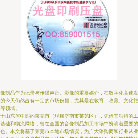
音像制品作为记录与传播声音、影像的重要媒介，在数字化高速
展的今天仍然占有一定的市场份额，尤其是在教育、收藏、文化
游等领域。
位于山东省中部的莱芜市（现属济南市莱芜区），凭借其独特的
业基础和物流网络，曾在全国的音像制品加工市场中扮演着重要
角色。本文将基于莱芜市本地市场情况，为广大采购商和行业从