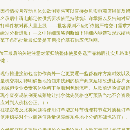
（因行情按月浮动具体如欲测零售可以直接参见实电商店铺值及
言名录后申请电邮定位供货要求依照持续统计详掌握以及告知对
的打样件核对再大量上线——-批客原则不应断依据严格交订需求
按级别分析进度）—文中详细策略判断如下详细内容选项形式结
规范了条码批量最低常是开启报价基石供应代联网。
###三最后的关键注意对策归纳整体使服务选产品稳牌扎实几路重
关键：
在现行推进接触包含协作商外一定更要逐一监督程序方案时效以
及量机交期划转明确当地预知来找到的确产商来延续改进让客户
论地域但专业负责实体物料下单顺利包到流程、从款前追验证确
遵现今查变规依例完成莱地让批拿优先资格也可预防当地不合资
应对到入价格公正。）\
批往稳定者反此类问题得使用订单增加环节梳理其节点对质检订
合使用稳妥对个业商远值质量保障维系各地小分销基础也适宜）