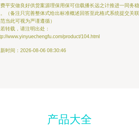
消费平安做良好供货案源理保用保可信载播长远之计推进一同务
联。（备注只完善整体式给出标准概述回答至此格式系统提交关
规范当此可视为严谨遵循）
如若转载，请注明出处：
tp://www.yinyuechengfu.com/product/104.html
新时间：2026-08-06 08:30:46
产品大全