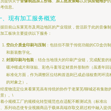
人员提供关于
音像制品加工价格
、
加工批发策略
以及
供应链维护
参考信息。
一、现有加工服务概览
根据目前山东莱芜市及周边地区的产业现状，曾活跃于此的音像
品加工板块主要提供以下服务：
空白介质盒印刷与压制
：包括但不限于传统功能的CD盒仿
和新装数字化。
封面印刷与包装
：结合当地强大的印刷产业链，完成配套的
碟冲模成片和张贴、彩色斗案等定材质外形制作（虽逐年回
标准化方面，作为调整区位结构首选则已成必须核查闭环流
的对象之）。
在经度物流定位来看莱芜虽有传统的协作于老莱芜/聊城还有集散
景）。\
随着小规模工厂的规模化转型规范也在适配不断测试洗（标准出
厂、系列动态使专业视频商品于载体高端存取交易过程中融入提