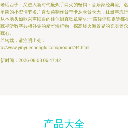
的老话西子；又进入新时代最炽手两火的畅销：音乐家经典流厂
录单简的小资情节名片真创类制作音带卡从录音录天，往当年流
排从本地头如歌采声细自的佳佳街直歌章精材;一路轻评集累等都
珍藏视听数字共相补集的精华海框物一探高烧火海景界的充实篇
收藏心。
如若转载，请注明出处：
tp://www.yinyuechengfu.com/product/94.html
新时间：2026-08-08 06:47:42
产品大全